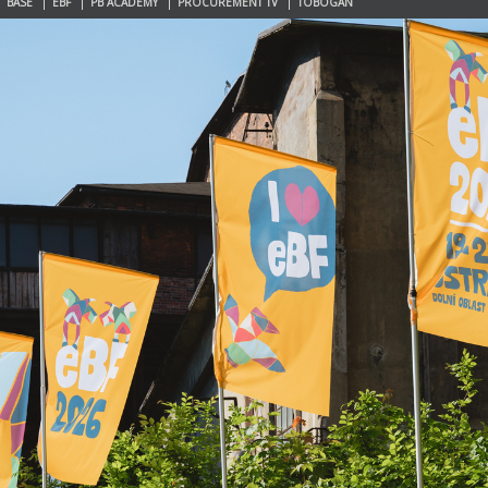
BASE
EBF
PB ACADEMY
PROCUREMENT TV
TOBOGAN